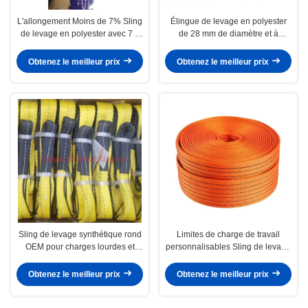
L'allongement Moins de 7% Sling
Élingue de levage en polyester
de levage en polyester avec 7 1
de 28 mm de diamètre et à
facteur de sécurité et label bleu
étiquette bleue pour levage
intensif
Obtenez le meilleur prix
Obtenez le meilleur prix
Sling de levage synthétique rond
Limites de charge de travail
OEM pour charges lourdes et
personnalisables Sling de levage
applications industrielles
en polyester haute résistance à
l'abrasion Couleur orange pour la
Obtenez le meilleur prix
Obtenez le meilleur prix
polyvalence et le levage