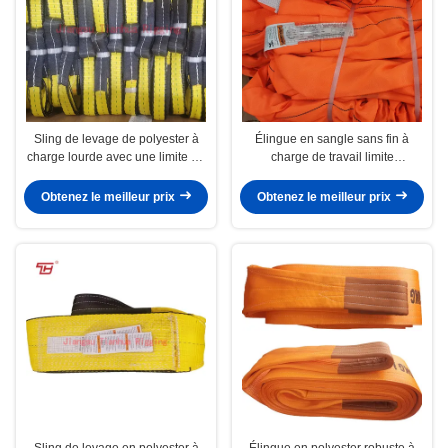
Sling de levage de polyester à
Élingue en sangle sans fin à
charge lourde avec une limite de
charge de travail limite
charge de travail personnalisable
personnalisable, offrant une
et une excellente résistance aux
haute résistance à l'abrasion,
Obtenez le meilleur prix
Obtenez le meilleur prix
UV
parfaite pour la manutention
sécurisée des charges
Sling de levage en polyester à
Élingue en polyester robuste à