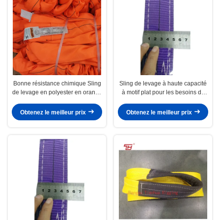
Bonne résistance chimique Sling
Sling de levage à haute capacité
de levage en polyester en orange
à motif plat pour les besoins de
pour le levage lourd
levage lourd avec une capacité
de levage supérieure à 40 tonnes
Obtenez le meilleur prix
Obtenez le meilleur prix