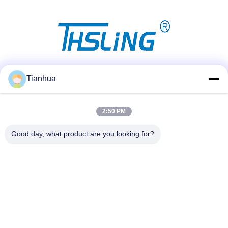
Réseaux sociaux
Tianhua
2:50 PM
Contact rapide
Good day, what product are you looking for?
Télégramme
86-523-89507666
E-mail
info@tianhua-rigging.com
Adresse
N° 8, Route de Xinqiao, Parc Industriel de Lingang, District