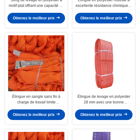
motif plat offrant une capacité de
excellente résistance chimique et
levage supérieure à 40 tonnes et
aux UV
des niveaux de facteur de
Obtenez le meilleur prix
Obtenez le meilleur prix
sécurité 5 1 6 1 7 1 Conçu pour
supporter de lourdes charges
Élingue en sangle sans fin à
Élingue de levage en polyester
charge de travail limite
28 mm avec une bonne
personnalisable pour levage
résistance chimique et
robuste et polyvalent
disponibilité OEM
Obtenez le meilleur prix
Obtenez le meilleur prix