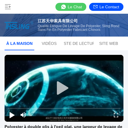
Le Chat
Le Contact
江苏天华索具有限公司
Qualité Élingue De Levage De Polyester, Sling Rond
Sans Fin En Polyester Fabricant Chinois
À LA MAISON
VIDÉOS
LISTE DE LECTURE
SITE WEB
Polyester à double plis à l'oeil plat, une largeur de levage de