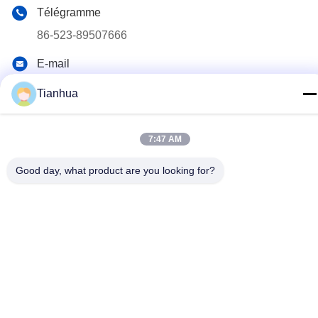
Télégramme
86-523-89507666
E-mail
info@tianhua-rigging.com
Tianhua
Adresse
N° 8, Route de Xinqiao, Parc Industriel de Lingang, District
7:47 AM
de Gaogang, Ville de Taizhou, Province du Jiangsu, Chine
Good day, what product are you looking for?
Politique de confidentialité
|
Plan du site
Chine Bonne qualité Élingue de levage de polyester Le
fournisseur. 2018-2026 江苏天华索具有限公司 Tous les droits
réservés.