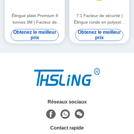
Élingue plate Premium 8
7:1 Facteur de sécurité |
tonnes 3M | Facteur de
Élingue ronde en polyester
sécurité 7:1 | Sangle de
de 3 tonnes : Conforme
Obtenez le meilleur
Obtenez le meilleur
levage en polyester haute
CE/EN 1492-2 pour une
prix
prix
ténacité pour la sécurité
sécurité de levage ultime
industrielle
Réseaux sociaux
Contact rapide