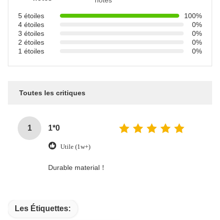
notes
5 étoiles
100%
4 étoiles
0%
3 étoiles
0%
2 étoiles
0%
1 étoiles
0%
Toutes les critiques
1
1*0
Utile (1w+)
Durable material！
Les Étiquettes: