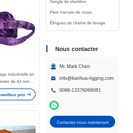
Sangle de slackline
Plein harnais de corps
Élingues de chaîne de levage
Nous contacter
Mr. Mark Chen
age industrielle en
info@tianhua-rigging.com
yester de 43 mm de
aute efficacité
0086-13376066081
meilleur prix
Contactez-nous maintenant