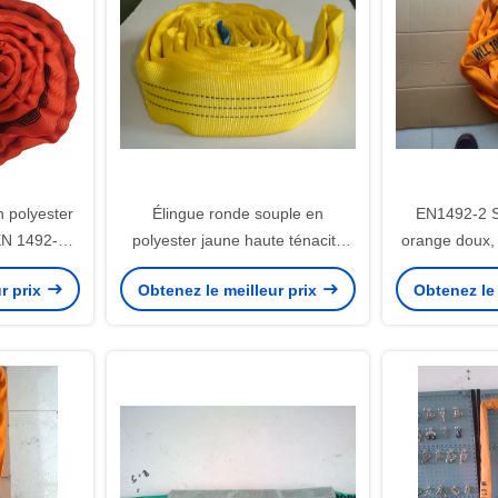
n polyester
Élingue ronde souple en
EN1492-2 S
 EN 1492-2
polyester jaune haute ténacité
orange doux,
fin rouge
3T, élingues de levage de
de 10 tonnes
r prix
Obtenez le meilleur prix
Obtenez le 
charges