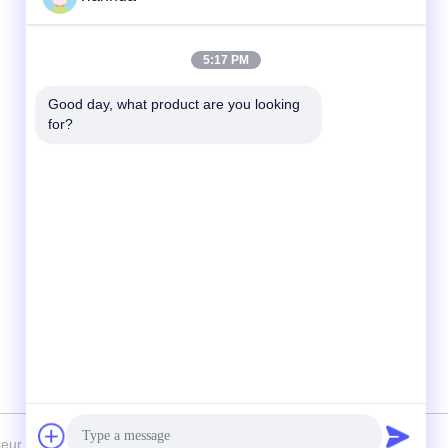
Contact rapide
5:17 PM
Télégramme
Good day, what product are you looking 
for?
86-523-89507666
E-mail
info@tianhua-rigging.com
Adresse
N° 8, Route de Xinqiao, Parc Industriel de
Lingang, District de Gaogang, Ville de
Taizhou, Province du Jiangsu, Chine
urnisseur. 2018-2026 江苏天华索具有限公司 Tous les droits réservés.