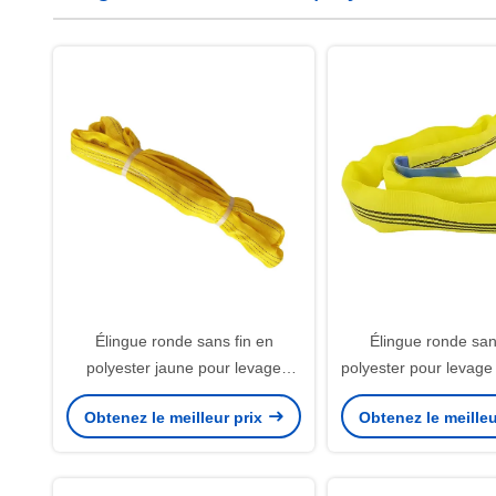
Élingue ronde sans fin en
Élingue ronde san
polyester jaune pour levage
polyester pour levage
d'objets cylindriques par
de grue, Sangle p
Obtenez le meilleur prix
Obtenez le meilleu
étranglement 3t
polyester