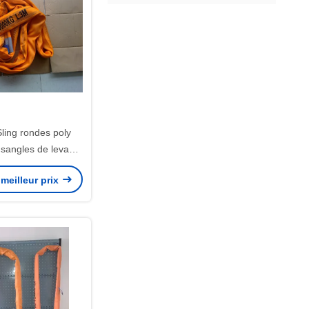
ling rondes poly
 sangles de levage
 haute résistance
meilleur prix