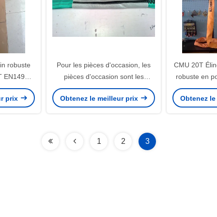
in robuste
Pour les pièces d'occasion, les
CMU 20T Élin
T EN1492-2
pièces d'occasion sont les
robuste en p
NGE
suivantes:
Soup
r prix
Obtenez le meilleur prix
Obtenez le 
1
2
3