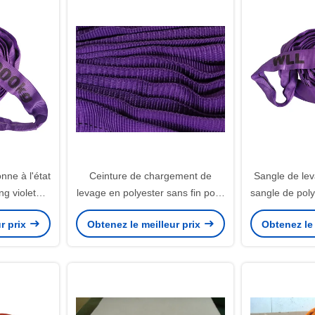
nne à l'état
Ceinture de chargement de
Sangle de lev
ng violet
levage en polyester sans fin pour
sangle de pol
ur pour le
l'industrie
largeur, h
r prix
Obtenez le meilleur prix
Obtenez le 