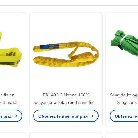
s fin en
EN1492-2 Norme 100%
Sling de levag
 de matériel
polyester à l'état rond sans fin à
Sling sans 
late en
trois tonnes
Couleur ver
r prix
Obtenez le meilleur prix
Obtenez le 