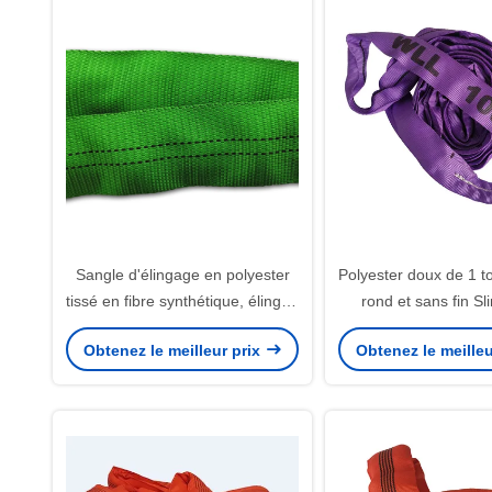
Sangle d'élingage en polyester
Polyester doux de 1 to
tissé en fibre synthétique, élingue
rond et sans fin Sli
sans fin en polyester
Couleur 43 mm Large
Obtenez le meilleur prix
Obtenez le meilleu
levage