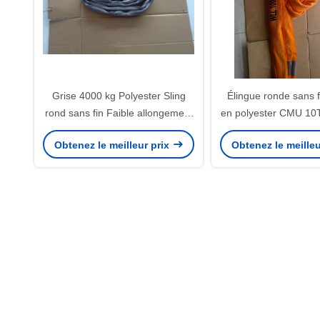
Grise 4000 kg Polyester Sling
Élingue ronde sans f
rond sans fin Faible allongement
en polyester CMU 10
Pour barges
Souple ORA
Obtenez le meilleur prix
Obtenez le meilleu