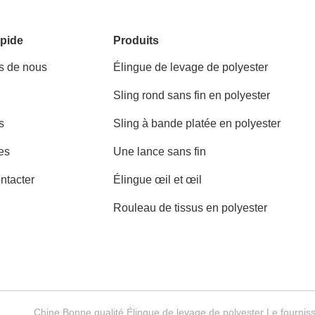
pide
Produits
s de nous
Élingue de levage de polyester
Sling rond sans fin en polyester
s
Sling à bande platée en polyester
es
Une lance sans fin
ntacter
Élingue œil et œil
Rouleau de tissus en polyester
Chine Bonne qualité Élingue de levage de polyester Le fo