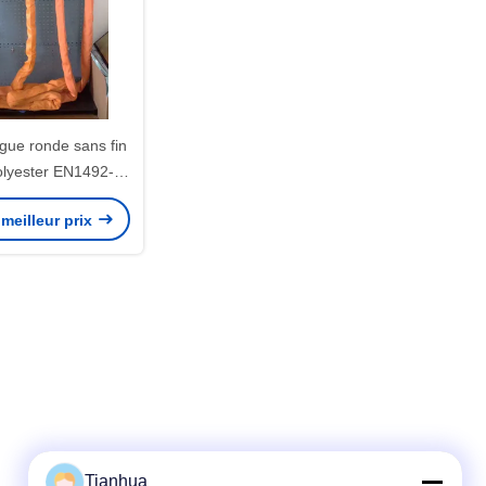
gue ronde sans fin
olyester EN1492-2
le ORANGE
meilleur prix
Tianhua