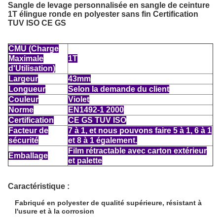
Sangle de levage personnalisée en sangle de ceinture
1T élingue ronde en polyester sans fin Certification
TUV ISO CE GS
CMU (Charge
Maximale
1T
d'Utilisation)
Largeur
43mm
Longueur
Selon la demande du client
Couleur
Violet
Norme
EN1492-1 2000
Certification
CE GS TUV ISO
Facteur de
7 à 1, et nous pouvons faire 5 à 1, 6 à 1
sécurité
et 8 à 1 également.
Film rétractable avec carton extérieur
Emballage
et palette
Caractéristique :
Fabriqué en polyester de qualité supérieure, résistant à
l'usure et à la corrosion