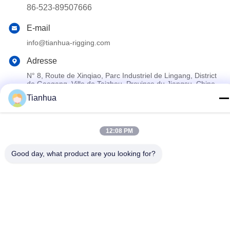
86-523-89507666
E-mail
info@tianhua-rigging.com
Adresse
N° 8, Route de Xinqiao, Parc Industriel de Lingang, District
de Gaogang, Ville de Taizhou, Province du Jiangsu, Chine
Tianhua
Politique de confidentialité
|
Plan du site
12:08 PM
Chine Bonne qualité Élingue de levage de polyester Le
fournisseur. 2018-2026 江苏天华索具有限公司 Tous les droits
Good day, what product are you looking for?
réservés.