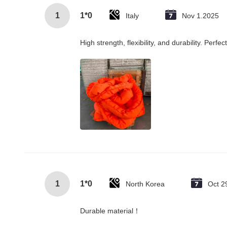
1
1*0
Italy
Nov 1.2025
High strength, flexibility, and durability. Per
1
1*0
North Korea
Oct 2
Durable material！