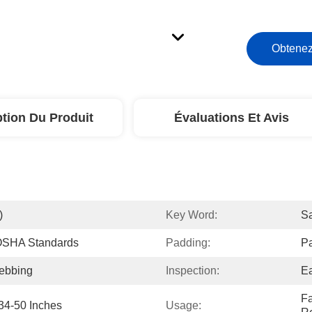
Obtenez
ption Du Produit
Évaluations Et Avis
)
Key Word:
Sa
OSHA Standards
Padding:
Pa
Webbing
Inspection:
Ea
Fa
 34-50 Inches
Usage: