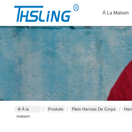
À La Maison
À la
Produits
Plein Harnais De Corps
Harn
maison
sécu