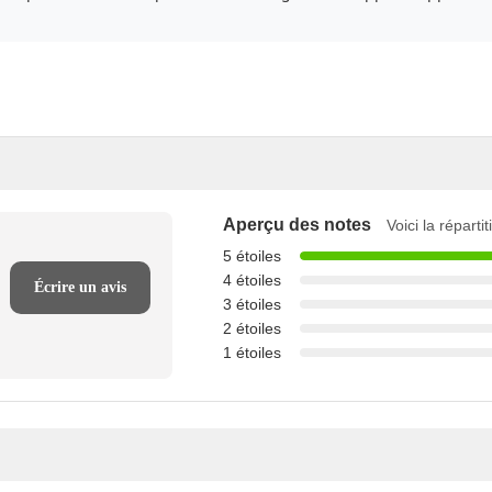
Aperçu des notes
Voici la réparti
5 étoiles
4 étoiles
Écrire un avis
3 étoiles
2 étoiles
1 étoiles