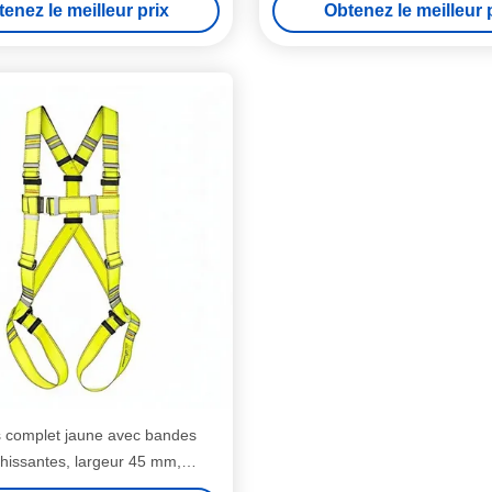
enez le meilleur prix
Obtenez le meilleur 
lors de travaux en haut
 complet jaune avec bandes
chissantes, largeur 45 mm,
nt général d'arrêt des chutes