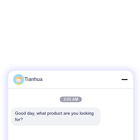
Tianhua
Contact rapide
3:55 AM
Télégramme
Good day, what product are you looking 
for?
86-523-89507666
E-mail
info@tianhua-rigging.com