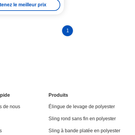
enez le meilleur prix
écurité des travailleurs sur les
chantiers
1
pide
Produits
s de nous
Élingue de levage de polyester
Sling rond sans fin en polyester
s
Sling à bande platée en polyester