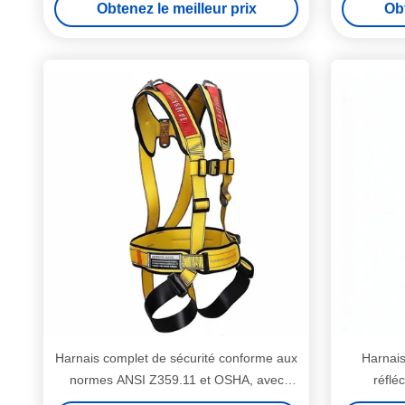
Obtenez le meilleur prix
Obt
Harnais complet de sécurité conforme aux
Harnais
normes ANSI Z359.11 et OSHA, avec
réflé
rembourrage aux épaules et aux jambes
équipeme