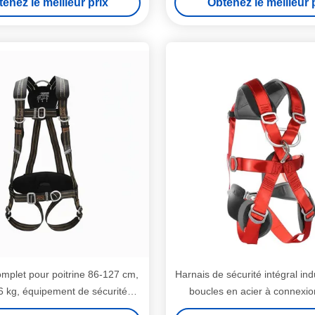
enez le meilleur prix
Obtenez le meilleur 
mplet pour poitrine 86-127 cm,
Harnais de sécurité intégral ind
16 kg, équipement de sécurité
boucles en acier à connexio
général pour travaux industriels
conçu pour fournir soutien et 