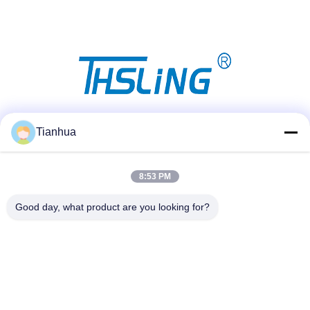
Réseaux sociaux
Tianhua
8:53 PM
Contact rapide
Good day, what product are you looking for?
Télégramme
86-523-89507666
E-mail
info@tianhua-rigging.com