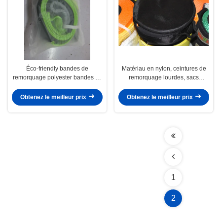
Éco-friendly bandes de
Matériau en nylon, ceintures de
remorquage polyester bandes de
remorquage lourdes, sacs
raccourcissement MBS 15000 KG
15x9cm, taille selon la conception
100mm
du client
Obtenez le meilleur prix
Obtenez le meilleur prix
1
2