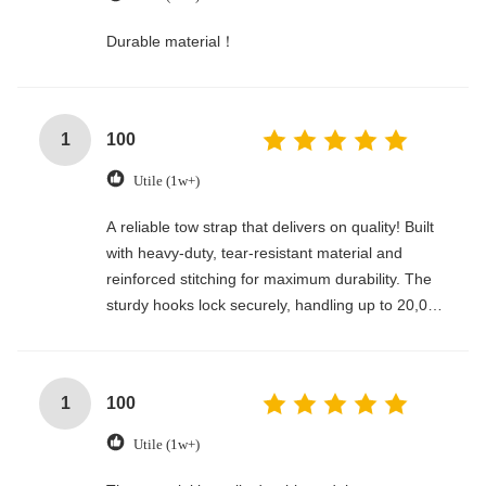
Durable material！
1
100
Utile (1w+)
A reliable tow strap that delivers on quality! Built
with heavy-duty, tear-resistant material and
reinforced stitching for maximum durability. The
sturdy hooks lock securely, handling up to 20,000
lbs with ease. Compact, easy to store, and
perfect for emergencies, off-roading, or everyday
towing needs—every driver’s must-have!
1
100
Utile (1w+)