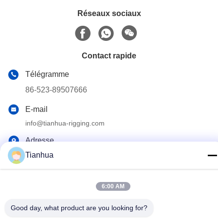
Réseaux sociaux
Contact rapide
Télégramme
86-523-89507666
E-mail
info@tianhua-rigging.com
Adresse
N° 8, Route de Xinqiao, Parc Industriel de Lingang, District
Tianhua
de Gaogang, Ville de Taizhou, Province du Jiangsu, Chine
6:00 AM
Politique de confidentialité
|
Plan du site
Good day, what product are you looking for?
Chine Bonne qualité Élingue de levage de polyester Le