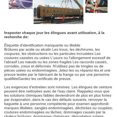
Inspecter chaque jour les élingues avant utilisation, à la
recherche de:
Étiquette d'identification manquante ou illisible
Brûlures par acide ou alcalin Les trous, les déchirures, les
coupures, les obstructions ou les particules incrustées Les
coutures cassées ou usées L'usure ou l'allongement excessif de
l'abrasif Les nœuds ou les zones fragiles Les raccords cassés,
corrodés, creux et déformés .N'utilisez pas de tringles ou de
pièces usées ou endommagées. Jetez-les ou réparez-les.et une
preuve testée par le fabricant de la frange ou par une personne
qualifiéeGardez les certificats de preuve.
Les exigences d'entretien sont minimes. Les élingues de ceinture
peuvent être nettoyées avec de l'eau claire. Rappelez-vous que
les solutions chimiques faibles deviendront de plus en plus fortes
par évaporation.,dans le cas des défauts suivants, renvoyer la
baguette à une personne compétente pour examen approfondi:
marques illisibles; sangles endommagées, déchirées ou coupées;
coutures endommagées ou lâches; dommages causés par la
chaleur;brûlures; dommages chimiques; dégradation solaire;