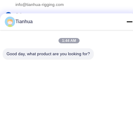
info@tianhua-rigging.com
Adresse
Tianhua
N° 8, Route de Xinqiao, Parc Industriel de Lingang, District
de Gaogang, Ville de Taizhou, Province du Jiangsu, Chine
1:44 AM
Politique de confidentialité
|
Plan du site
Good day, what product are you looking for?
Chine Bonne qualité Élingue de levage de polyester Le
fournisseur. 2018-2026 江苏天华索具有限公司 Tous les droits
réservés.