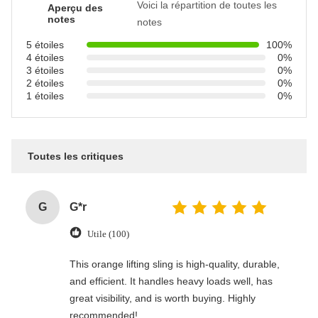
Voici la répartition de toutes les
Aperçu des
notes
notes
5 étoiles
100%
4 étoiles
0%
3 étoiles
0%
2 étoiles
0%
1 étoiles
0%
Toutes les critiques
G
G*r
Utile (100)
This orange lifting sling is high-quality, durable,
and efficient. It handles heavy loads well, has
great visibility, and is worth buying. Highly
recommended!