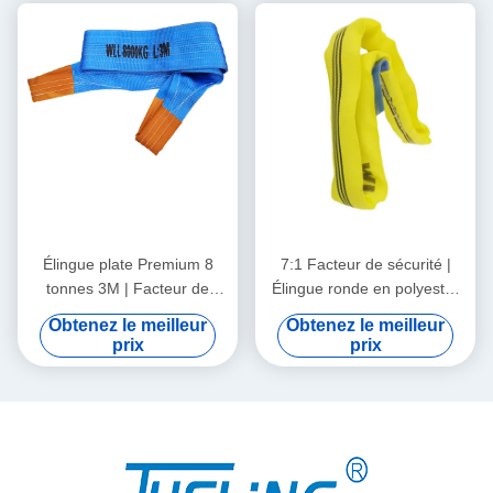
Élingue plate Premium 8
7:1 Facteur de sécurité |
tonnes 3M | Facteur de
Élingue ronde en polyester
sécurité 7:1 | Sangle de
de 3 tonnes : Conforme
Obtenez le meilleur
Obtenez le meilleur
levage en polyester haute
CE/EN 1492-2 pour une
prix
prix
ténacité pour la sécurité
sécurité de levage ultime
industrielle