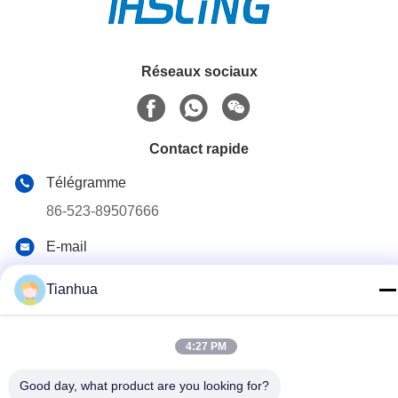
Réseaux sociaux
Contact rapide
Télégramme
86-523-89507666
E-mail
info@tianhua-rigging.com
Tianhua
Adresse
N° 8, Route de Xinqiao, Parc Industriel de Lingang, District
de Gaogang, Ville de Taizhou, Province du Jiangsu, Chine
4:27 PM
Good day, what product are you looking for?