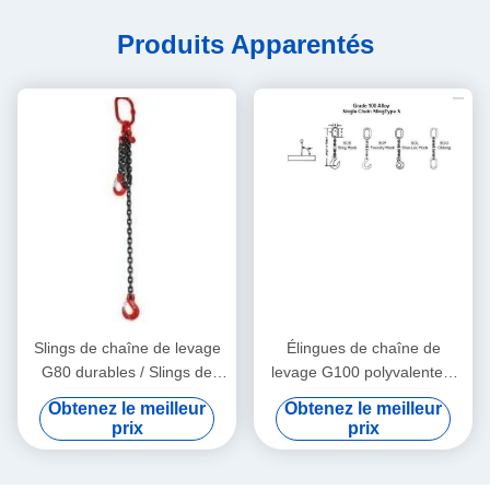
Produits Apparentés
Slings de chaîne de levage
Élingues de chaîne de
G80 durables / Slings de
levage G100 polyvalentes,
chaîne en acier allié avec
Type d'élingue : chaîne en
Obtenez le meilleur
Obtenez le meilleur
des jambes et des anneaux
alliage
prix
prix