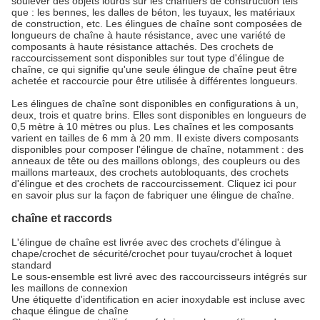
soulever des objets lourds sur les chantiers de construction tels
que : les bennes, les dalles de béton, les tuyaux, les matériaux
de construction, etc. Les élingues de chaîne sont composées de
longueurs de chaîne à haute résistance, avec une variété de
composants à haute résistance attachés. Des crochets de
raccourcissement sont disponibles sur tout type d'élingue de
chaîne, ce qui signifie qu'une seule élingue de chaîne peut être
achetée et raccourcie pour être utilisée à différentes longueurs.
Les élingues de chaîne sont disponibles en configurations à un,
deux, trois et quatre brins. Elles sont disponibles en longueurs de
0,5 mètre à 10 mètres ou plus. Les chaînes et les composants
varient en tailles de 6 mm à 20 mm. Il existe divers composants
disponibles pour composer l'élingue de chaîne, notamment : des
anneaux de tête ou des maillons oblongs, des coupleurs ou des
maillons marteaux, des crochets autobloquants, des crochets
d'élingue et des crochets de raccourcissement. Cliquez ici pour
en savoir plus sur la façon de fabriquer une élingue de chaîne.
chaîne et raccords
L'élingue de chaîne est livrée avec des crochets d'élingue à
chape/crochet de sécurité/crochet pour tuyau/crochet à loquet
standard
Le sous-ensemble est livré avec des raccourcisseurs intégrés sur
les maillons de connexion
Une étiquette d'identification en acier inoxydable est incluse avec
chaque élingue de chaîne