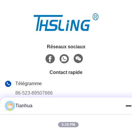
Réseaux sociaux
Contact rapide
Télégramme
86-523-89507666
E-mail
Tianhua
info@tianhua-rigging.com
Adresse
5:16 PM