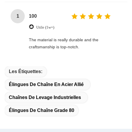
perfect for emergencies, off-roading, or everyday
towing needs—every driver’s must-have!
1
100
Utile (1w+)
The material is really durable and the
craftsmanship is top-notch.
Les Étiquettes:
Élingues De Chaîne En Acier Allié
Chaînes De Levage Industrielles
Élingues De Chaîne Grade 80