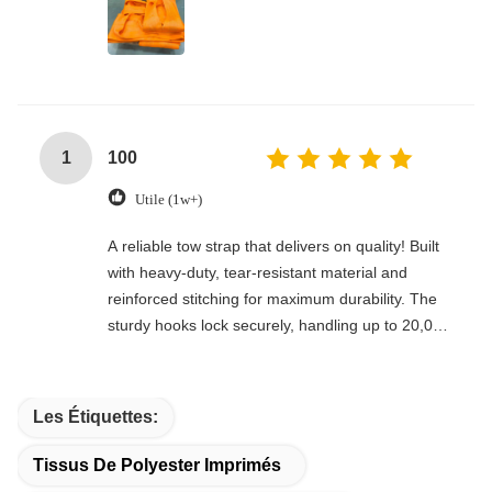
1
100
Utile (1w+)
A reliable tow strap that delivers on quality! Built
with heavy-duty, tear-resistant material and
reinforced stitching for maximum durability. The
sturdy hooks lock securely, handling up to 20,000
lbs with ease. Compact, easy to store, and
perfect for emergencies, off-roading, or everyday
towing needs—every driver’s must-have!
Les Étiquettes:
Tissus De Polyester Imprimés