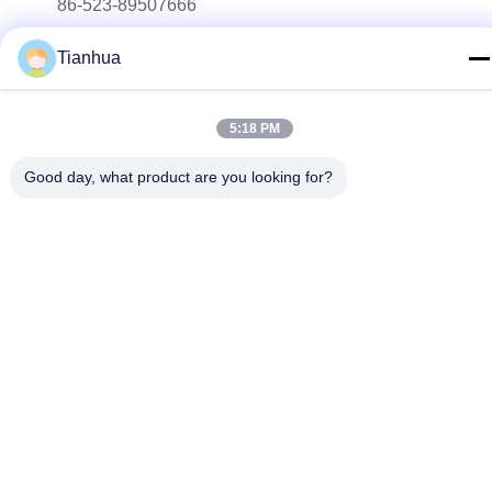
86-523-89507666
E-mail
Tianhua
info@tianhua-rigging.com
Adresse
5:18 PM
N° 8, Route de Xinqiao, Parc Industriel de Lingang, District
de Gaogang, Ville de Taizhou, Province du Jiangsu, Chine
Good day, what product are you looking for?
Politique de confidentialité
|
Plan du site
Chine Bonne qualité Élingue de levage de polyester Le
fournisseur. 2018-2026 江苏天华索具有限公司 Tous les droits
réservés.