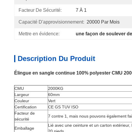
Facteur De Sécurité:
7 À 1
Capacité D'approvisionnement:
20000 Par Mois
Mettre en évidence:
une façon de soulever de
Description Du Produit
Élingue en sangle continue 100% polyester CMU 2000k
CMU
2000KG
Largeur
60mm
Couleur
Vert
Certification
CE GS TUV ISO
Facteur de
7 contre 1, mais nous pouvons également fai
sécurité
Lié avec une ceinture et un carton extérieur,
Emballage
20 pieds