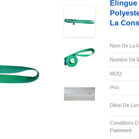
Élingue
Polyest
La Cons
Nom De La M
Numéro De M
MOQ:
Prix:
Délai De Livr
Conditions D
Paiement: