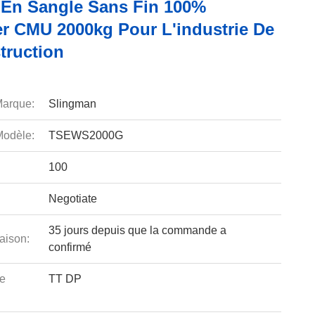
 En Sangle Sans Fin 100%
er CMU 2000kg Pour L'industrie De
truction
arque:
Slingman
odèle:
TSEWS2000G
100
Negotiate
35 jours depuis que la commande a
aison:
confirmé
e
TT DP