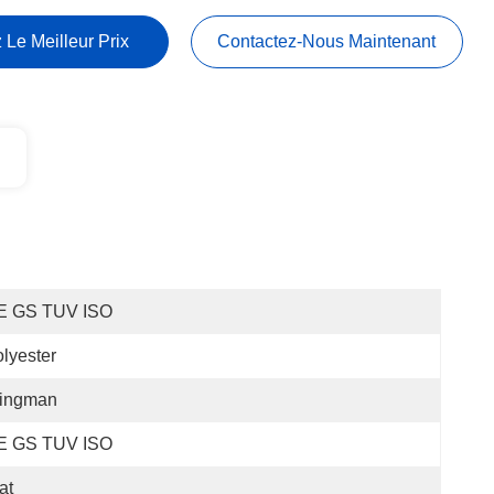
 Le Meilleur Prix
Contactez-Nous Maintenant
E GS TUV ISO
lyester
lingman
E GS TUV ISO
at