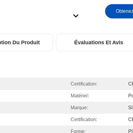
Obtenez
ption Du Produit
Évaluations Et Avis
Certification:
C
Matériel:
Po
Marque:
S
Certification:
C
Forme:
Pl