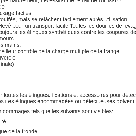
maturément, nécessitant le retrait de l'utilisation
de
ockage faciles
ouffés, mais se relâchent facilement après utilisation.
 élevé pour un transport facile Toutes les douilles de le
jours les élingues synthétiques contre les coupures de
ameurs.
es mains.
lleur contrôle de la charge multiple de la frange
uvercle
inale)
er toutes les élingues, fixations et accessoires pour déte
es.Les élingues endommagées ou défectueuses doivent êt
es dommages tels que les suivants sont visibles:
ité.
ue de la fronde.