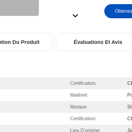
Obtenez
ption Du Produit
Évaluations Et Avis
Certification:
C
Matériel:
Po
Marque:
S
Certification:
C
Lieu D'origine:
Ji