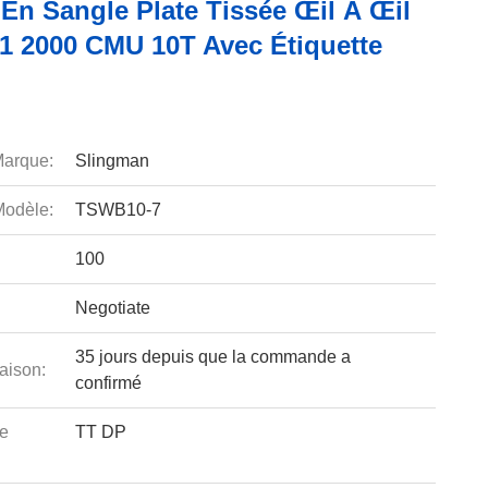
En Sangle Plate Tissée Œil À Œil
1 2000 CMU 10T Avec Étiquette
arque:
Slingman
odèle:
TSWB10-7
100
Negotiate
35 jours depuis que la commande a
aison:
confirmé
e
TT DP