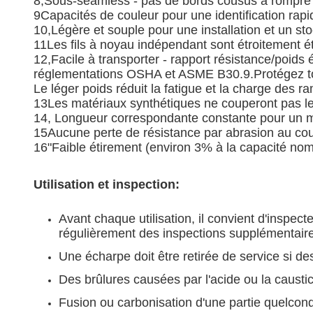
8,Sous-seamless - pas de bords cousus à rompre pré
9Capacités de couleur pour une identification rapi
10,Légère et souple pour une installation et un st
11Les fils à noyau indépendant sont étroitement ét
12,Facile à transporter - rapport résistance/poids
réglementations OSHA et ASME B30.9.Protégez tou
Le léger poids réduit la fatigue et la charge des r
13Les matériaux synthétiques ne couperont pas l
14, Longueur correspondante constante pour un mei
15Aucune perte de résistance par abrasion au co
16"Faible étirement (environ 3% à la capacité nom
Utilisation et inspection:
Avant chaque utilisation, il convient d'inspect
régulièrement des inspections supplémentair
Une écharpe doit être retirée de service si d
Des brûlures causées par l'acide ou la caustic
Fusion ou carbonisation d'une partie quelconq