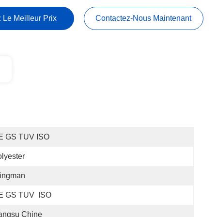
 Le Meilleur Prix
Contactez-Nous Maintenant
E GS TUV ISO
lyester
lingman
E GS TUV  ISO
angsu Chine