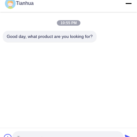
Réseaux sociaux
Tianhua
10:55 PM
Contact rapide
Good day, what product are you looking for?
Télégramme
86-523-89507666
E-mail
info@tianhua-rigging.com
Adresse
N° 8, Route de Xinqiao, Parc Industriel de Lingang, District
de Gaogang, Ville de Taizhou, Province du Jiangsu, Chine
Politique de confidentialité
|
Plan du site
Chine Bonne qualité Élingue de levage de polyester Le
fournisseur. 2018-2026 江苏天华索具有限公司 Tous les droits