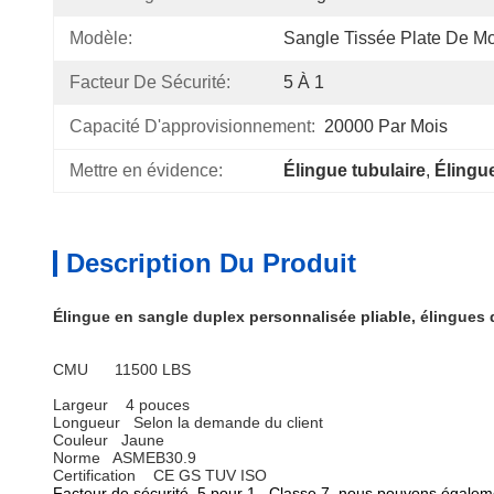
Modèle:
Sangle Tissée Plate De M
Facteur De Sécurité:
5 À 1
Capacité D'approvisionnement:
20000 Par Mois
Mettre en évidence:
Élingue tubulaire
, 
Élingu
Description Du Produit
Élingue en sangle duplex personnalisée pliable, élingues d
CMU 11500 LBS
Largeur 4 pouces
Longueur Selon la demande du client
Couleur Jaune
Norme ASMEB30.9
Certification CE GS TUV ISO
Facteur de sécurité 5 pour 1 Classe 7, nous pouvons égaleme