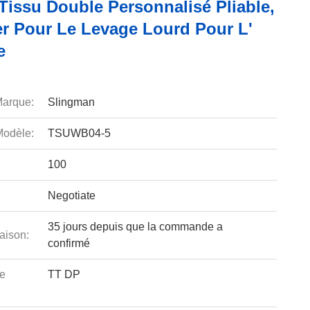
Tissu Double Personnalisé Pliable,
er Pour Le Levage Lourd Pour L'
e
arque:
Slingman
odèle:
TSUWB04-5
100
Negotiate
35 jours depuis que la commande a
aison:
confirmé
e
TT DP