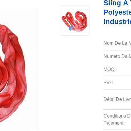
Sling À 
Polyest
Industri
Nom De La M
Numéro De M
MOQ:
Prix:
Délai De Livr
Conditions D
Paiement: