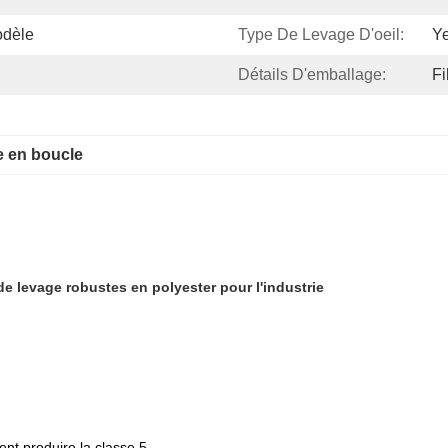
odèle
Type De Levage D'oeil:
Ye
Détails D'emballage:
Fi
e en boucle
e levage robustes en polyester pour l'industrie
nt produire la classe 5.