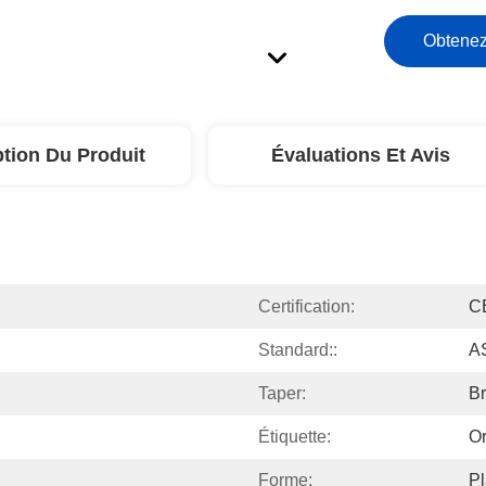
Obtenez
ption Du Produit
Évaluations Et Avis
Certification:
C
Standard::
A
Taper:
B
Étiquette:
O
Forme:
Pl