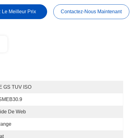
 Le Meilleur Prix
Contactez-Nous Maintenant
E GS TUV ISO
SMEB30.9
ride De Web
range
at