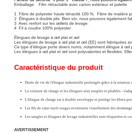
Emballage Film rétractable avec carton extérieur et palette
1 Fibre de polyester haute ténacité 100 %. Fibre de matière 
2 Élingues à double plis. Bien sûr, nous pouvons également fabri
3 Avec renfort sur les œillets de levage.
4 Fil à coudre 100% polyester
Élingues de levage à œil plat et œil
Les élingues de levage à œil plat et œil (EE) sont fabriquées av
Ce type d'élingue porte divers noms, notamment élingue à œil pla
Les élingues à œil plat et œil sont polyvalentes et flexibles. Elle
Caractéristique du produit
Durée de vie de l'élingue industrielle prolongée grâce à la rotation 
La ceinture de charge et les élingues sont souples et pliables - s'ad
L'élingue de charge est à double enveloppe et protège les fibres por
Les fils de cœur rayés rouges avertissent visuellement des dommage
Les sangles et élingues de levage industrielles sont étiquetées et co
AVERTISSEMENT