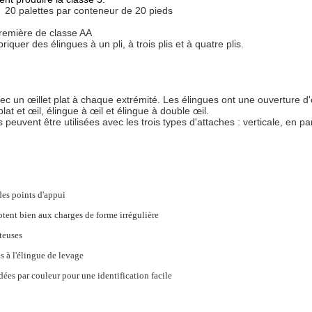
 20 palettes par conteneur de 20 pieds
première de classe AA
quer des élingues à un pli, à trois plis et à quatre plis.
ec un œillet plat à chaque extrémité. Les élingues ont une ouverture d'
t et œil, élingue à œil et élingue à double œil.
s peuvent être utilisées avec les trois types d'attaches : verticale, en pa
des points d'appui
aptent bien aux charges de forme irrégulière
teuses
s à l'élingue de levage
dées par couleur pour une identification facile