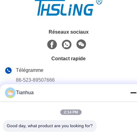
Réseaux sociaux
Contact rapide
Télégramme
86-523-89507666
E-mail
Tianhua
info@tianhua-rigging.com
Adresse
2:14 PM
N° 8, Route de Xinqiao, Parc Industriel de Lingang, District
de Gaogang, Ville de Taizhou, Province du Jiangsu, Chine
Good day, what product are you looking for?