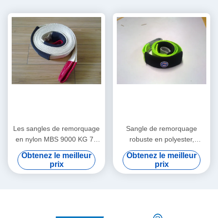
Les sangles de remorquage
Sangle de remorquage
en nylon MBS 9000 KG 75
robuste en polyester,
mm couleur orange avec
protecteur d'arbre pour
Obtenez le meilleur
Obtenez le meilleur
yeux
camion avec boucles
prix
prix
renforcées