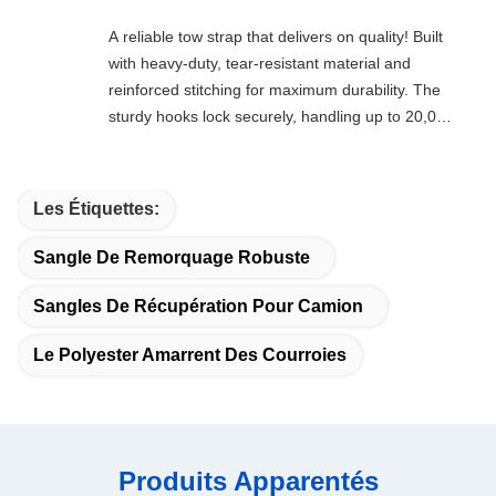
A reliable tow strap that delivers on quality! Built
with heavy-duty, tear-resistant material and
reinforced stitching for maximum durability. The
sturdy hooks lock securely, handling up to 20,000
lbs with ease. Compact, easy to store, and
perfect for emergencies, off-roading, or everyday
towing needs—every driver’s must-have!
Les Étiquettes:
Sangle De Remorquage Robuste
Sangles De Récupération Pour Camion
Le Polyester Amarrent Des Courroies
Produits Apparentés