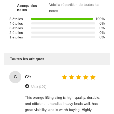
Voici la répartition de toutes les
Aperçu des
notes
notes
5 étoiles
100%
4 étoiles
0%
3 étoiles
0%
2 étoiles
0%
1 étoiles
0%
Toutes les critiques
G
G*r
Utile (100)
This orange lifting sling is high-quality, durable,
and efficient. It handles heavy loads well, has
great visibility, and is worth buying. Highly