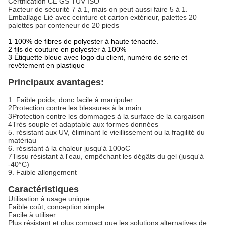
Certification CE GS TUV ISO
Facteur de sécurité 7 à 1, mais on peut aussi faire 5 à 1.
Emballage Lié avec ceinture et carton extérieur, palettes 20
palettes par conteneur de 20 pieds
1 100% de fibres de polyester à haute ténacité.
2 fils de couture en polyester à 100%
3 Étiquette bleue avec logo du client, numéro de série et
revêtement en plastique
Principaux avantages:
1. Faible poids, donc facile à manipuler
2Protection contre les blessures à la main
3Protection contre les dommages à la surface de la cargaison
4Très souple et adaptable aux formes données
5. résistant aux UV, éliminant le vieillissement ou la fragilité du
matériau
6. résistant à la chaleur jusqu'à 100oC
7Tissu résistant à l'eau, empêchant les dégâts du gel (jusqu'à
-40°C)
9. Faible allongement
Caractéristiques
Utilisation à usage unique
Faible coût, conception simple
Facile à utiliser
Plus résistant et plus compact que les solutions alternatives de