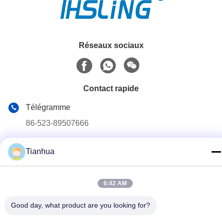
Réseaux sociaux
Contact rapide
Télégramme
86-523-89507666
E-mail
Tianhua
info@tianhua-rigging.com
Adresse
6:42 AM
N° 8, Route de Xinqiao, Parc Industriel de Lingang, District
de Gaogang, Ville de Taizhou, Province du Jiangsu, Chine
Good day, what product are you looking for?